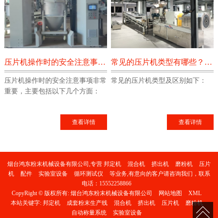
压片机操作时的安全注意事项有哪些？
常见的压片机类型有哪些？它们的区别是什么？
压片机操作时的安全注意事项非常
常见的压片机类型及区别如下：
重要，主要包括以下几个方面：
查看详情
查看详情
烟台鸿东粉末机械设备有限公司,专营
邦定机
混合机
挤出机
磨粉机
压片
机
配件
实验室设备
循环测试仪
等业务,有意向的客户请咨询我们，联系
电话：
15552258866
CopyRight © 版权所有:
烟台鸿东粉末机械设备有限公司
网站地图
XML
本站关键字:
邦定机
成套粉末生产线
混合机
挤出机
压片机
磨粉机
自动称量系统
实验室设备