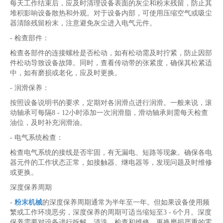
每天工作结束后，应及时清理设备表面的灰尘和粉末残留，防止其
堆积影响设备散热和外观。对于设备内部，可使用压缩空气或吸尘
器清除残留粉末，注意避免灰尘进入电气元件。
- 检查部件：
检查各部件的连接螺栓是否松动，如有松动需及时拧紧，防止因部
件松动导致设备故障。同时，查看传动带的张紧度，确保其松紧适
中，如有磨损或老化，应及时更换。
- 润滑保养：
按照设备说明书的要求，定期对各润滑点进行润滑。一般来说，滚
动轴承可每隔8 - 12小时添加一次润滑脂，滑动轴承则需每天检查
油位，及时补充润滑油。
- 电气系统检查：
检查电气系统的接线是否牢固，有无漏电、短路等现象。确保各电
器元件的工作状态正常，如接触器、继电器等，发现问题及时维修
或更换。
深度保养周期
-
粉末机械
的深度保养周期通常为半年至一年。但如果设备使用频
繁或工作环境恶劣，深度保养的周期可适当缩短至3 - 6个月。深度
保养需要对设备进行拆解、清洗、检查和维修，更换磨损严重的零