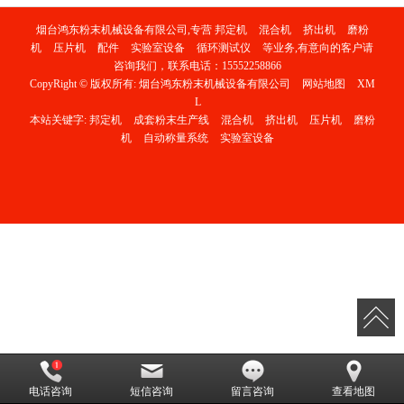
烟台鸿东粉末机械设备有限公司,专营
邦定机
混合机
挤出机
磨粉
机
压片机
配件
实验室设备
循环测试仪
等业务,有意向的客户请
咨询我们，联系电话：
15552258866
CopyRight © 版权所有:
烟台鸿东粉末机械设备有限公司
网站地图
XM
L
本站关键字:
邦定机
成套粉末生产线
混合机
挤出机
压片机
磨粉
机
自动称量系统
实验室设备
电话咨询
短信咨询
留言咨询
查看地图