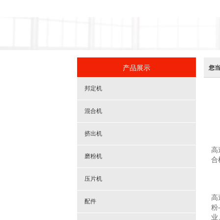
产品展示
您
邦定机
混合机
挤出机
高
磨粉机
合
压片机
高
配件
粉
业