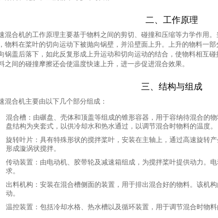
二、工作原理
速混合机的工作原理主要基于物料之间的剪切、碰撞和压缩等力学作用。
，物料在桨叶的切向运动下被抛向锅壁，并沿壁面上升。上升的物料一部
向锅盖后落下，如此反复形成上升运动和切向运动的结合，使物料相互碰
料之间的碰撞摩擦还会使温度快速上升，进一步促进混合效果。
三、结构与组成
速混合机主要由以下几个部分组成：
混合槽
：由碾盘、壳体和顶盖等组成的锥形容器，用于容纳待混合的物
盘结构为夹套式，以供冷却水和热水通过，以调节混合时物料的温度。
旋转叶片
：具有特殊形状的搅拌桨叶，安装在主轴上，通过高速旋转产
形成漩涡状搅拌。
传动装置
：由电动机、胶带轮及减速箱组成，为搅拌桨叶提供动力。电
求。
出料机构
：安装在混合槽侧面的装置，用于排出混合好的物料。该机构
动。
温控装置
：包括冷却水格、热水槽以及循环装置，用于调节混合时物料