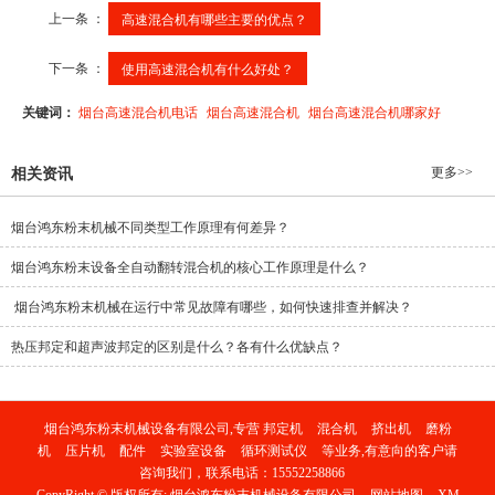
上一条 ：
高速混合机有哪些主要的优点？
下一条 ：
使用高速混合机有什么好处？
关键词：
烟台高速混合机电话
烟台高速混合机
烟台高速混合机哪家好
更多>>
相关资讯
烟台鸿东粉末机械不同类型工作原理有何差异？
烟台鸿东粉末设备全自动翻转混合机的核心工作原理是什么？
烟台鸿东粉末机械在运行中常见故障有哪些，如何快速排查并解决？
热压邦定和超声波邦定的区别是什么？各有什么优缺点？
烟台鸿东粉末机械设备有限公司,专营
邦定机
混合机
挤出机
磨粉
机
压片机
配件
实验室设备
循环测试仪
等业务,有意向的客户请
咨询我们，联系电话：
15552258866