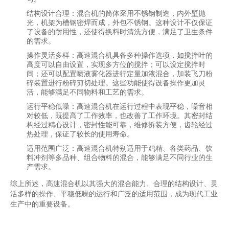
结构设计合理
：混合机的筒体采用不锈钢制造，内外壁抛
光，机架为槽钢密焊而成，外包不锈钢。这种设计不仅保证
了设备的耐用性，还使得换料时清洗方便，满足了卫生条件
的需求。
操作灵活多样
：高速混合机具备多种操作选项，如搅拌叶的
高度可以自由设置，实现多方位的搅拌；可以设定搅拌时
间；还可以配置喷液雾化器进行定量加液混合，加装飞刀粉
碎装置进行粉碎剪切处理。这些功能使得设备操作更加灵
活，能够满足不同物料和工艺的需求。
运行平稳低噪
：高速混合机在运行过程中表现平稳，噪音相
对较低，既提高了工作效率，也改善了工作环境。其密封结
构经过精心设计，密封性能可靠，维修拆装方便，齿轮经过
热处理，保证了较长的使用寿命。
适用范围广泛
：高速混合机特别适用于鸡精、各类药品、饮
料冲剂等多品种、组合物料的混合，能够满足不同行业的生
产需求。
综上所述，高速混合机以其强大的混合能力、合理的结构设计、灵
活多样的操作、平稳低噪的运行和广泛的适用范围，成为现代工业
生产中的重要设备。