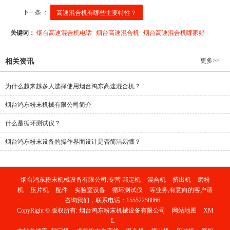
下一条 ：
高速混合机有哪些主要特性？
关键词：
烟台高速混合机电话
烟台高速混合机
烟台高速混合机哪家好
更多>>
相关资讯
为什么越来越多人选择使用烟台鸿东高速混合机？
烟台鸿东粉末机械有限公司简介
什么是循环测试仪？
烟台鸿东粉末设备的操作界面设计是否简洁易懂？
烟台鸿东粉末机械设备有限公司,专营
邦定机
混合机
挤出机
磨粉
机
压片机
配件
实验室设备
循环测试仪
等业务,有意向的客户请
咨询我们，联系电话：
15552258866
CopyRight © 版权所有:
烟台鸿东粉末机械设备有限公司
网站地图
XM
L