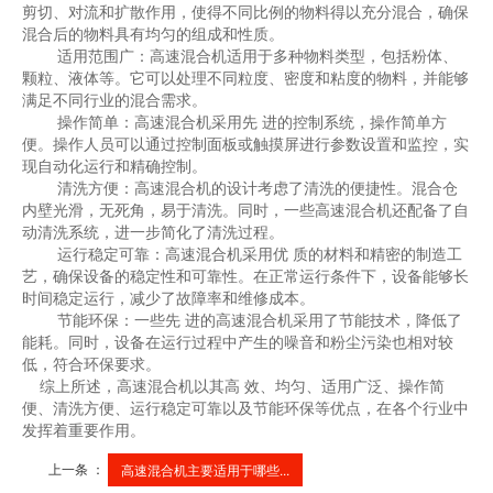
剪切、对流和扩散作用，使得不同比例的物料得以充分混合，确保
混合后的物料具有均匀的组成和性质。
        适用范围广：高速混合机适用于多种物料类型，包括粉体、
颗粒、液体等。它可以处理不同粒度、密度和粘度的物料，并能够
满足不同行业的混合需求。
        操作简单：高速混合机采用先 进的控制系统，操作简单方
便。操作人员可以通过控制面板或触摸屏进行参数设置和监控，实
现自动化运行和精确控制。
        清洗方便：高速混合机的设计考虑了清洗的便捷性。混合仓
内壁光滑，无死角，易于清洗。同时，一些高速混合机还配备了自
动清洗系统，进一步简化了清洗过程。
        运行稳定可靠：高速混合机采用优 质的材料和精密的制造工
艺，确保设备的稳定性和可靠性。在正常运行条件下，设备能够长
时间稳定运行，减少了故障率和维修成本。
        节能环保：一些先 进的高速混合机采用了节能技术，降低了
能耗。同时，设备在运行过程中产生的噪音和粉尘污染也相对较
低，符合环保要求。
    综上所述，高速混合机以其高 效、均匀、适用广泛、操作简
便、清洗方便、运行稳定可靠以及节能环保等优点，在各个行业中
发挥着重要作用。
上一条 ：
高速混合机主要适用于哪些...