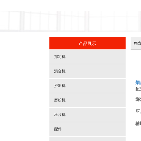
产品展示
您
邦定机
混合机
烟
挤出机
配
绑
磨粉机
压
压片机
辅
配件