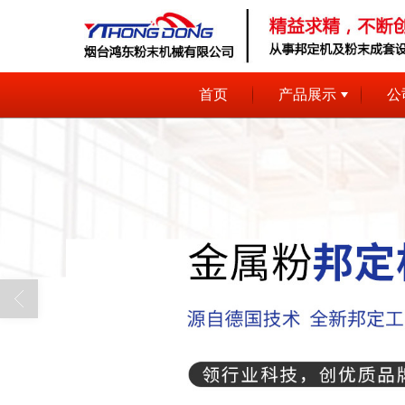
首页
产品展示
公