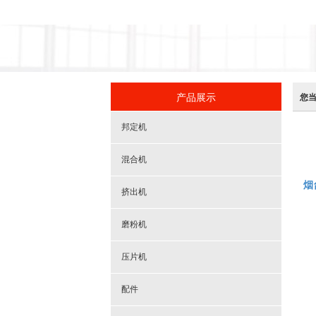
产品展示
您
邦定机
混合机
烟
挤出机
磨粉机
压片机
配件