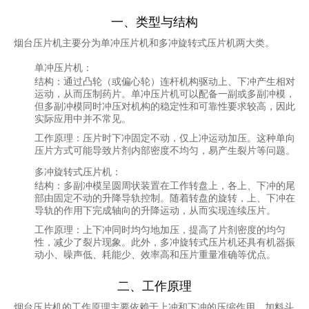
一、类型与结构
烟台压片机主要分为单冲压片机和多冲旋转式压片机两大类。
单冲压片机
：
结构：通过凸轮（或偏心轮）连杆机构驱动上、下冲产生相对
运动，从而压制药片。单冲压片机可以配备一副或多副冲模，
但多副冲模同时冲压对机构的稳定性和可靠性要求较高，因此
实际应用中并不常见。
工作原理：压片时下冲固定不动，仅上冲运动加压。这种单向
压片方式可能导致片剂内部密度不均匀，易产生裂片等问题。
多冲旋转式压片机
：
结构：多副冲模呈圆周状装置在工作转盘上，各上、下冲的尾
部由固定不动的升降导轨控制。随着转盘的旋转，上、下冲在
导轨的作用下完成轴向的升降运动，从而实现连续压片。
工作原理：上下冲同时均匀地加压，提高了片剂密度的均匀
性，减少了裂片现象。此外，多冲旋转式压片机还具有机器振
动小、噪声低、耗能少、效率高和压片重量准确等优点。
二、工作原理
烟台压片机的工作原理主要依赖于上冲和下冲的压缩作用。加料斗