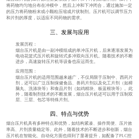
将药物均匀地分布在冲模中，然后上冲和下冲闭合，通过施加一定
的压力将药物粉末或小颗粒压缩成片状制剂。压片机可以调节压力
和片剂的厚度，以适应不同药物的需求。
三、发展与应用
发展历程
：
烟台压片机是由一副冲模组成的单冲压片机，后来逐渐发展为
电动花篮式压片机和旋转式多冲双向压片机。随着技术的不断
进步，高速旋转压片机等设备也应运而生。
应用范围
：
烟台压片机的适用范围越来越广，不仅局限于压制中、西药片
剂，还可以广泛压制保健食品、兽药片剂以及化工片剂（如樟
脑丸、洗涤块等）和食品片剂（如鸡精块、板蓝根块等）。此
外，随着制剂技术的不断发展，烟台压片机还可以用于压制双
层、三层、包芯等特殊片剂。
四、特点与优势
烟台压片机具有多种特点和优势，如结构紧凑、操作简便、压片效
率高、片剂质量稳定等。此外，随着技术的不断进步和创新，烟台
压片机在智能化、自动化方面也得到了显著提升，如配备了PLC控